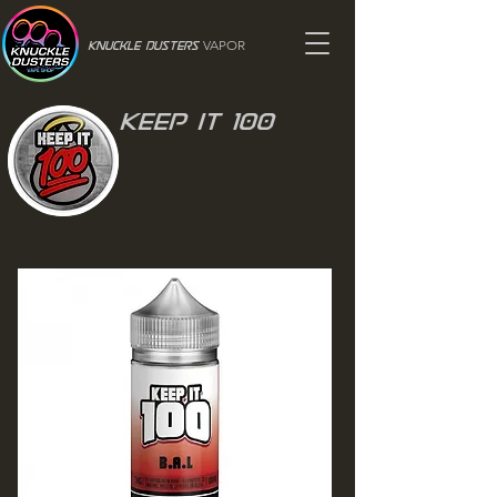
VAPOR
Knuckle Dusters
Keep it 100